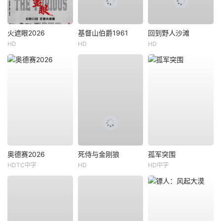
火遮眼2026
基督山伯爵1961
回到野人沙滩
HD
HD
HD
奥德赛2026
死侍与金刚狼
孤军突围
HDTC中字
HD
HD中字