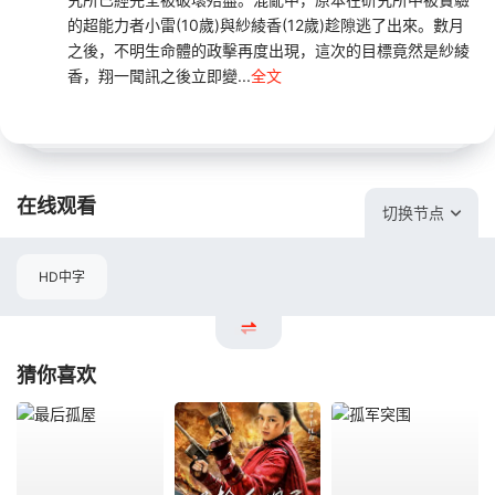
的超能力者小雷(10歲)與紗綾香(12歲)趁隙逃了出來。數月
之後，不明生命體的政擊再度出現，這次的目標竟然是紗綾
香，翔一聞訊之後立即變...
全文
在线观看
切换节点
HD中字
猜你喜欢