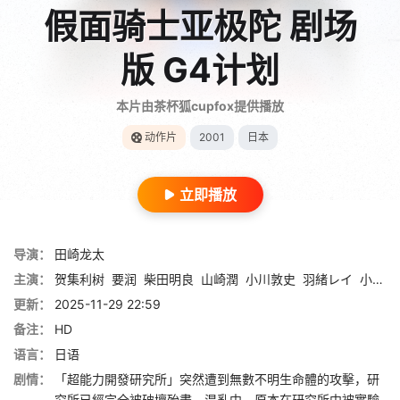
假面骑士亚极陀 剧场
版 G4计划
本片由茶杯狐cupfox提供播放
动作片
2001
日本
立即播放
导演：
田崎龙太
主演：
贺集利树
要润
柴田明良
山崎潤
小川敦史
羽緒レイ
小泽真珠
更新：
2025-11-29 22:59
备注：
HD
语言：
日语
剧情：
「超能力開發研究所」突然遭到無數不明生命體的攻擊，研
究所已經完全被破壞殆盡。混亂中，原本在研究所中被實驗