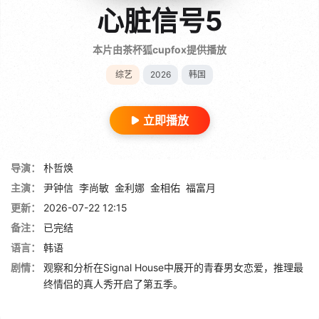
心脏信号5
本片由茶杯狐cupfox提供播放
综艺
2026
韩国
立即播放
导演：
朴哲焕
主演：
尹钟信
李尚敏
金利娜
金相佑
福富月
更新：
2026-07-22 12:15
备注：
已完结
语言：
韩语
剧情：
观察和分析在Signal House中展开的青春男女恋爱，推理最
终情侣的真人秀开启了第五季。