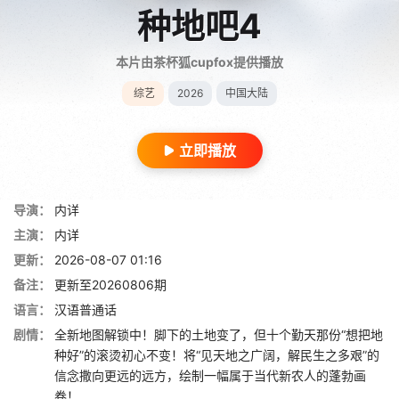
种地吧4
本片由茶杯狐cupfox提供播放
综艺
2026
中国大陆
立即播放
导演：
内详
主演：
内详
更新：
2026-08-07 01:16
备注：
更新至20260806期
语言：
汉语普通话
剧情：
全新地图解锁中！脚下的土地变了，但十个勤天那份“想把地
种好”的滚烫初心不变！将“见天地之广阔，解民生之多艰”的
信念撒向更远的远方，绘制一幅属于当代新农人的蓬勃画
卷！