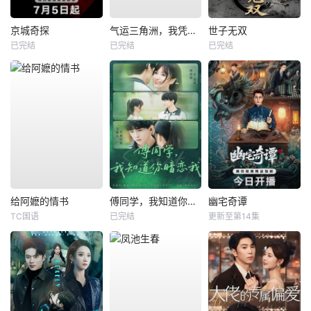
京城奇探
气运三角洲，我凭操作吊打全球
世子无双
已完结
已完结
已完结
给阿嬷的情书
傅同学，我知道你暗恋我
幽宅奇谭
TC国语
已完结
更新至第14集