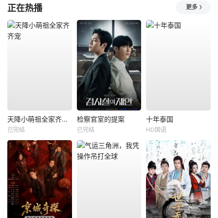
正在热播
更多
天降小萌祖全家齐齐宠
检察官室的提案
十年泰国
已完结
已完结
HD国语