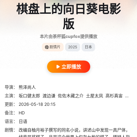
棋盘上的向日葵电影
版
本片由茶杯狐cupfox提供播放
剧情片
2025
日本
立即播放
导演：
熊泽尚人
主演：
坂口健太郎
渡边谦
佐佐木藏之介
土屋太凤
高杉真宙
音尾
更新：
2026-05-18 20:15
备注：
HD
语言：
日语
剧情：
改编自柚月裕子撰写的同名小说，讲述山中发现一具尸体，
线索是将棋子，且是这个世界上仅存七枚的棋子。嫌疑人指