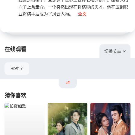
向了上条圭介，一个突然出现在将棋界的天才，他在压倒职
业将棋手后成为了风云人物。 ...
全文
在线观看
切换节点
HD中字
猜你喜欢