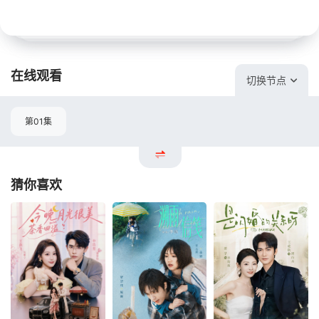
在线观看
切换节点
第01集
猜你喜欢