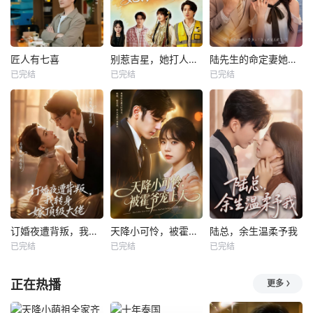
匠人有七喜
别惹吉星，她打人专打脸
陆先生的命定妻她飒又野
已完结
已完结
已完结
订婚夜遭背叛，我转身嫁顶级大佬
天降小可怜，被霍爷宠上天
陆总，余生温柔予我
已完结
已完结
已完结
正在热播
更多