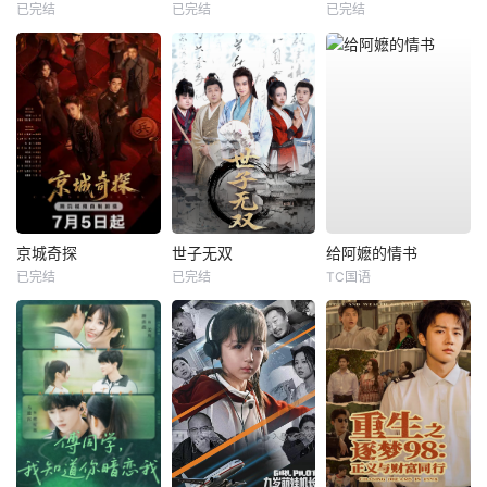
已完结
已完结
已完结
京城奇探
世子无双
给阿嬷的情书
已完结
已完结
TC国语