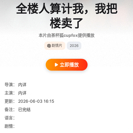
全楼人算计我，我把
楼卖了
本片由茶杯狐cupfox提供播放
剧情片
2026
立即播放
导演：
内详
主演：
内详
更新：
2026-06-03 16:15
备注：
已完结
语言：
剧情：