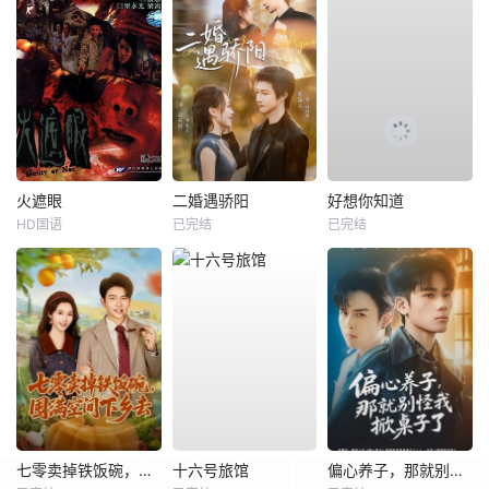
火遮眼
二婚遇骄阳
好想你知道
HD国语
已完结
已完结
七零卖掉铁饭碗，囤满空间下乡去
十六号旅馆
偏心养子，那就别怪我掀桌子了