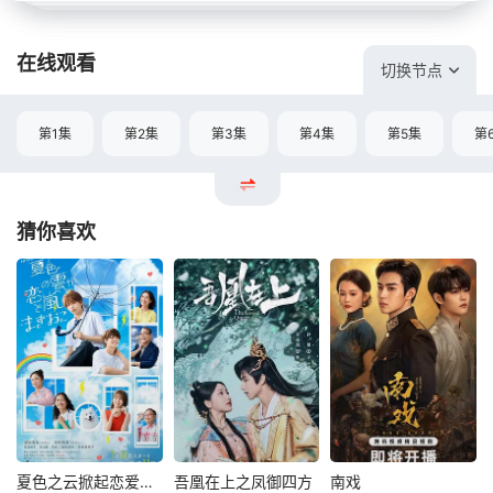
在线观看
切换节点
第1集
第2集
第3集
第4集
第5集
第
猜你喜欢
夏色之云掀起恋爱与风暴
吾凰在上之凤御四方
南戏