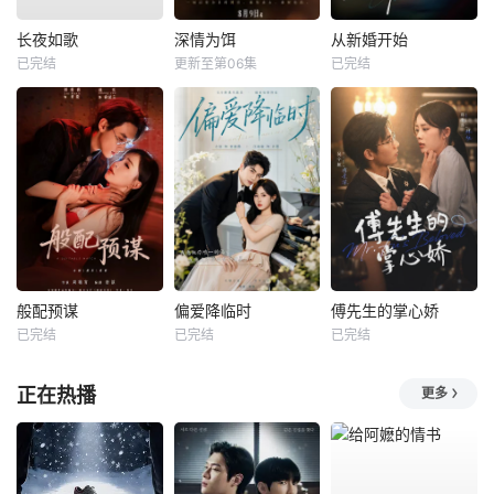
长夜如歌
深情为饵
从新婚开始
已完结
更新至第06集
已完结
般配预谋
偏爱降临时
傅先生的掌心娇
已完结
已完结
已完结
正在热播
更多