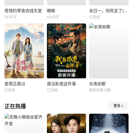
奇怪的零食店钱天堂
眼眸
龙日一，你死定了(短剧)
HD中字
HD中字
已完结
爱情正路过
我当卧底这件事
长夜如歌
已完结
已完结
更新至第18集
正在热播
更多