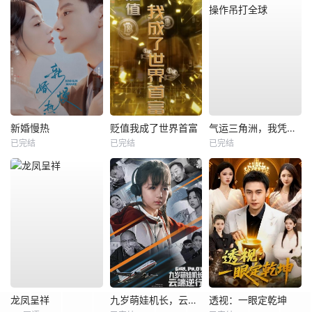
新婚慢热
贬值我成了世界首富
气运三角洲，我凭操作吊打全球
已完结
已完结
已完结
龙凤呈祥
九岁萌娃机长，云端逆行
透视：一眼定乾坤