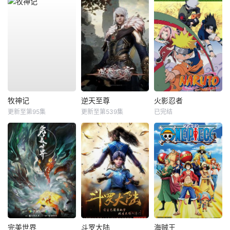
牧神记
逆天至尊
火影忍者
更新至第95集
更新至第539集
已完结
完美世界
斗罗大陆
海贼王