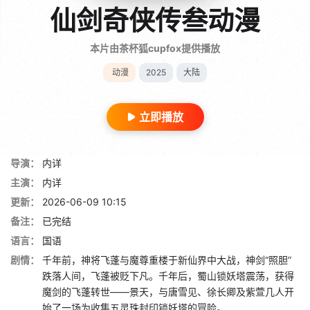
仙剑奇侠传叁动漫
本片由茶杯狐cupfox提供播放
动漫
2025
大陆
立即播放
导演：
内详
主演：
内详
更新：
2026-06-09 10:15
备注：
已完结
语言：
国语
剧情：
千年前，神将飞蓬与魔尊重楼于新仙界中大战，神剑“照胆”
跌落人间，飞蓬被贬下凡。千年后，蜀山锁妖塔震荡，获得
魔剑的飞蓬转世——景天，与唐雪见、徐长卿及紫萱几人开
始了一场为收集五灵珠封印锁妖塔的冒险。