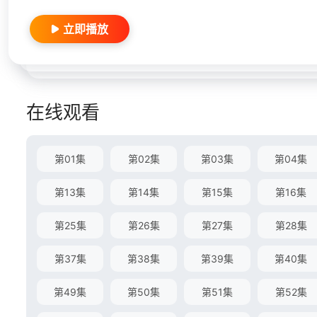
立即播放
在线观看
第01集
第02集
第03集
第04集
第13集
第14集
第15集
第16集
第25集
第26集
第27集
第28集
第37集
第38集
第39集
第40集
第49集
第50集
第51集
第52集