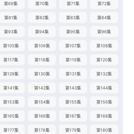
第69集
第70集
第71集
第72集
第81集
第82集
第83集
第84集
第93集
第94集
第95集
第96集
第105集
第106集
第107集
第108集
第117集
第118集
第119集
第120集
第129集
第130集
第131集
第132集
第141集
第142集
第143集
第144集
第153集
第154集
第155集
第156集
第165集
第166集
第167集
第168集
第177集
第178集
第179集
第180集