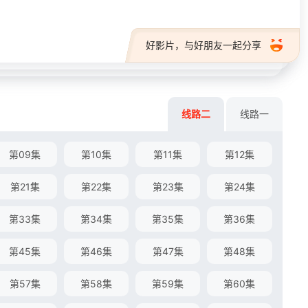
好影片，与好朋友一起分享
线路二
线路一
第09集
第10集
第11集
第12集
第21集
第22集
第23集
第24集
第33集
第34集
第35集
第36集
第45集
第46集
第47集
第48集
第57集
第58集
第59集
第60集