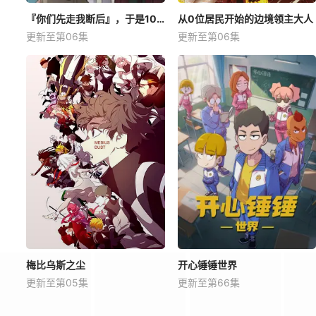
第289集
第290集
第291集
第292集
『你们先走我断后』，于是10年后我成为了传说
从0位居民开始的边境领主大人
更新至第06集
更新至第06集
第301集
第302集
第303集
第304集
第313集
第314集
第315集
第316集
第325集
第326集
第327集
第328集
第337集
第338集
第339集
第340集
第349集
第350集
第351集
第352集
第361集
第362集
第363集
第364集
第373集
第374集
第375集
第376集
梅比乌斯之尘
开心锤锤世界
第385集
第386集
第387集
第388集
更新至第05集
更新至第66集
第397集
第398集
第399集
第400集