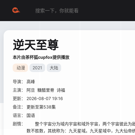
逆天至尊
本片由茶杯狐cupfox提供播放
动漫
2021
大陆
导演：
高峰
主演：
阿旦
糖醋里脊
诗福
更新：
2026-08-07 19:16
备注：
更新至第538集
语言：
国语
剧情：
整个宇宙分为域内宇宙和域外宇宙，两个宇宙彼此为敌，
数不胜数，其统称为：九天星域。九天星域中，九大仙帝统