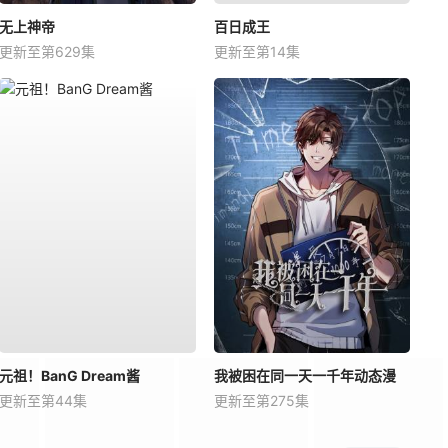
第297集
第298集
第299集
第300集
无上神帝
百日成王
更新至第629集
更新至第14集
第309集
第310集
第311集
第312集
第321集
第322集
第323集
第324集
第333集
第334集
第335集
第336集
第345集
第346集
第347集
第348集
第357集
第358集
第359集
第360集
第369集
第370集
第371集
第372集
第381集
第382集
第383集
第384集
元祖！BanG Dream酱
我被困在同一天一千年动态漫
第393集
第394集
第395集
第396集
更新至第44集
更新至第275集
第405集
第406集
第407集
第408集