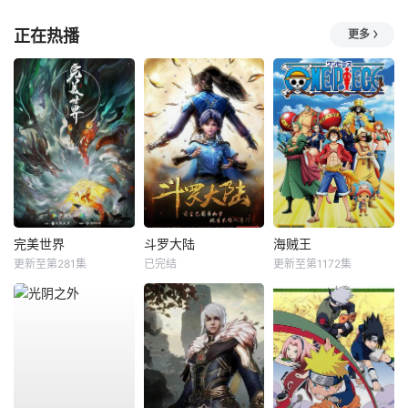
正在热播
更多
完美世界
斗罗大陆
海贼王
更新至第281集
已完结
更新至第1172集