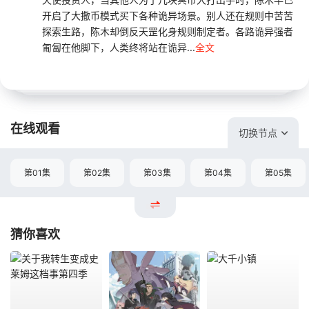
开启了大撒币模式买下各种诡异场景。别人还在规则中苦苦
探索生路，陈木却倒反天罡化身规则制定者。各路诡异强者
匍匐在他脚下，人类终将站在诡异...
全文
在线观看
切换节点
第01集
第02集
第03集
第04集
第05集
猜你喜欢