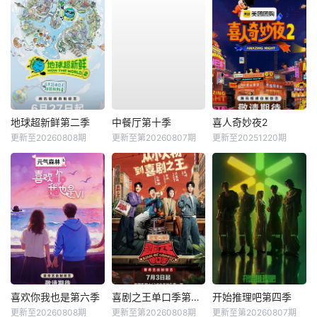
地球超新鲜第二季
中餐厅第十季
喜人奇妙夜2
更新至20260808期
更新至第20260807期
更新至20251220期
喜欢你我也是第六季
喜剧之王单口季第三季
开始推理吧第四季
更新至20260808期
更新至第20260808期
更新至第20260807期