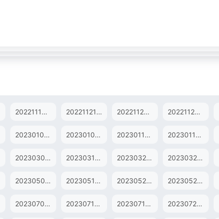
20221115期
20221121期
20221122期
20221128期
20230103期
20230109期
20230110期
20230116期
20230307期
20230313期
20230320期
20230328期
20230509期
20230515期
20230522期
20230523期
20230704期
20230710期
20230717期
20230724期