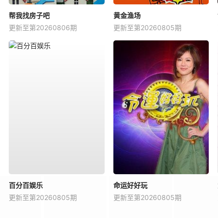
帮我找房子吧
黄金渔场
更新至第20260806期
更新至第20260805期
百分百娱乐
命运好好玩
更新至第20260805期
更新至第20260805期