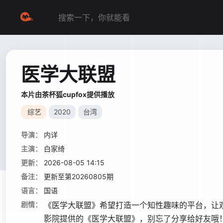
医学大联盟
本片由茶杯狐cupfox提供播放
综艺
2020
台湾
导演：
内详
主演：
白家绮
更新：
2026-08-05 14:15
备注：
更新至第20260805期
语言：
国语
剧情：
《医学大联盟》希望打造一个知性趣味的平台，让
影院提供的《医学大联盟》，别忘了分享给好友哦