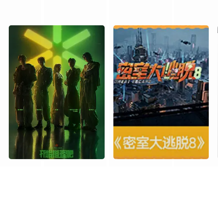
开始推理吧第四季
密室大逃脱第八季
更新至第20260806期
更新至第20260805期