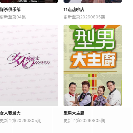
谋杀俱乐部
11点热吵店
更新至第04集
更新至第20260805期
女人我最大
型男大主厨
更新至第20260805期
更新至第20260805期