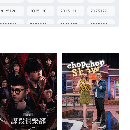
20251202期
20251209期
20251215期
20251222期
20260126期
20260127期
20260202期
20260203期
20260316期
20260323期
20260324期
20260331期
20260511期
20260512期
20260518期
20260519期
20260629期
20260706期
20260707期
20260713期