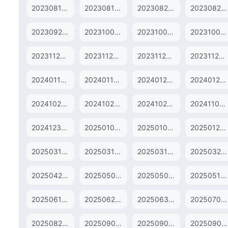
20230814期
20230815期
20230821期
20230822期
20230926期
20231002期
20231003期
20231009期
20231120期
20231121期
20231127期
20231128期
20240115期
20240116期
20240122期
20240123期
20241021期
20241022期
20241028期
20241104期
20241231期
20250107期
20250108期
20250127期
20250311期
20250317期
20250319期
20250324期
20250428期
20250505期
20250506期
20250513期
20250618期
20250623期
20250630期
20250701期
20250825期
20250901期
20250908期
20250909期