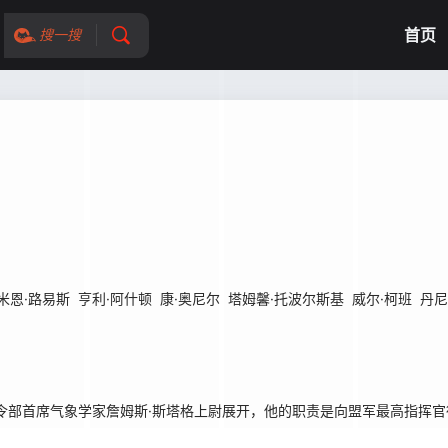
首页
搜一搜
米恩·路易斯
亨利·阿什顿
康·奥尼尔
塔姆馨·托波尔斯基
威尔·柯班
丹尼
部首席气象学家詹姆斯·斯塔格上尉展开，他的职责是向盟军最高指挥官德