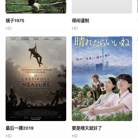
镜子1975
得闲谨制
HD
HD
最后一搏2019
要是晴天就好了
HD
HD