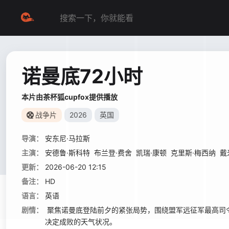
诺曼底72小时
本片由茶杯狐cupfox提供播放
战争片
2026
英国
导演：
安东尼·马拉斯
主演：
安德鲁·斯科特
布兰登·费舍
凯瑞·康顿
克里斯·梅西纳
戴
更新：
2026-06-20 12:15
备注：
HD
语言：
英语
剧情：
聚焦诺曼底登陆前夕的紧张局势，围绕盟军远征军最高司令
决定成败的天气状况。