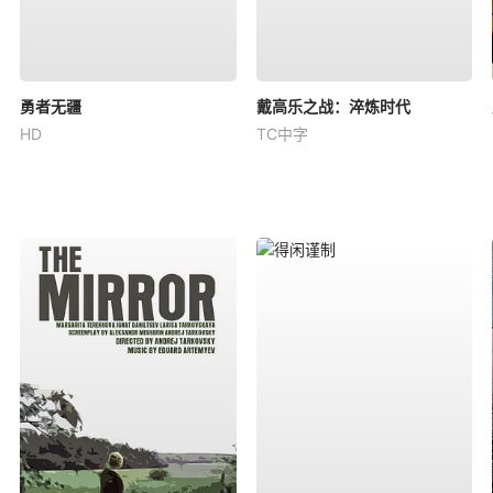
勇者无疆
戴高乐之战：淬炼时代
HD
TC中字