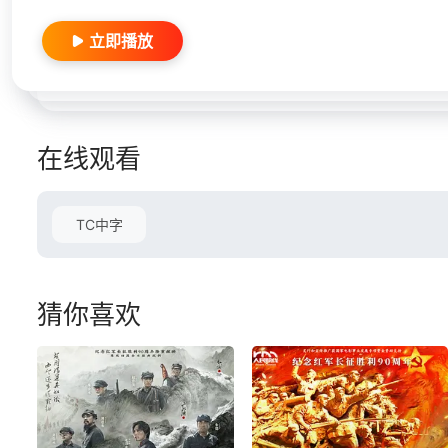
立即播放
在线观看
TC中字
猜你喜欢