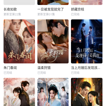
长夜如歌
一旦被发现就完了
娇藏京枝
更新至第22集
更新至第01集
已完结
朱门春闺
温柔狩猎
当上月嫂后发现孩子是我的
已完结
已完结
已完结