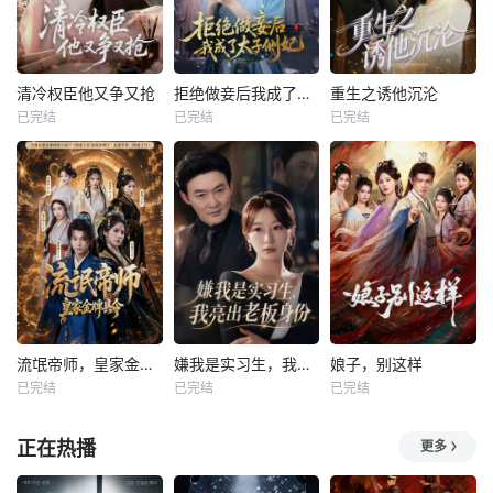
清冷权臣他又争又抢
拒绝做妾后我成了太子侧妃
重生之诱他沉沦
已完结
已完结
已完结
流氓帝师，皇家金牌县令
嫌我是实习生，我亮出老板身份
娘子，别这样
已完结
已完结
已完结
正在热播
更多