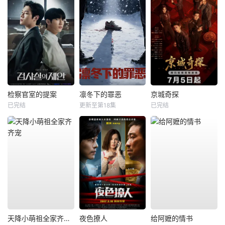
检察官室的提案
凛冬下的罪恶
京城奇探
已完结
更新至第18集
已完结
天降小萌祖全家齐齐宠
夜色撩人
给阿嬷的情书