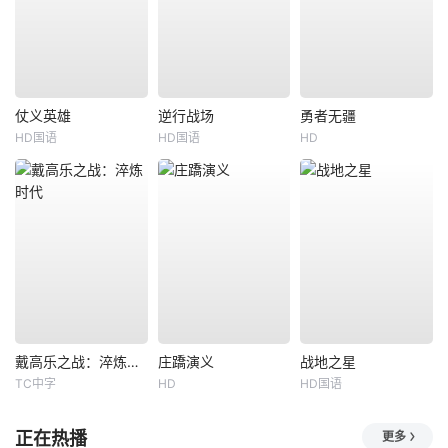
仗义英雄
逆行战场
勇者无疆
HD国语
HD国语
HD
戴高乐之战：淬炼时代
庄蹻演义
战地之星
TC中字
HD
HD国语
正在热播
更多