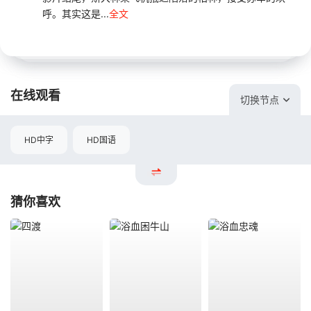
呼。其实这是...
全文
在线观看
切换节点
HD中字
HD国语
猜你喜欢