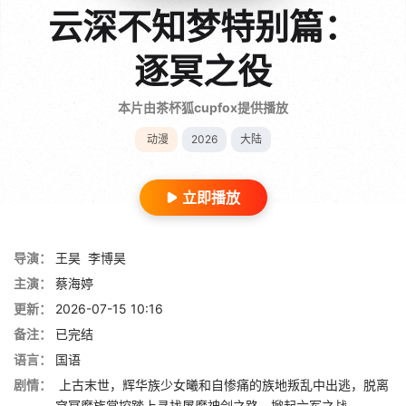
云深不知梦特别篇：
逐冥之役
本片由茶杯狐cupfox提供播放
动漫
2026
大陆
立即播放
导演：
王昊
李博昊
主演：
蔡海婷
更新：
2026-07-15 10:16
备注：
已完结
语言：
国语
剧情：
上古末世，辉华族少女曦和自惨痛的族地叛乱中出逃，脱离
穹冥魔族掌控踏上寻找屠魔神剑之路，掀起六军之战。