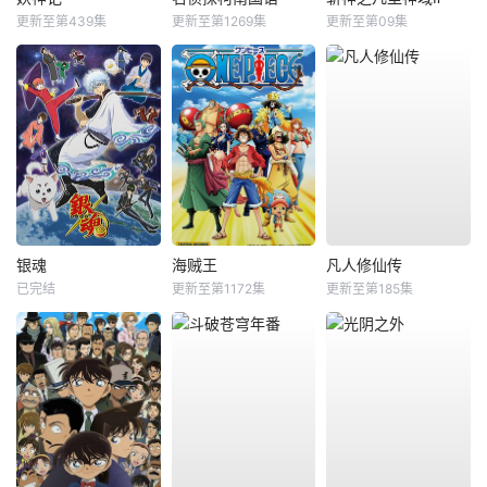
更新至第439集
更新至第1269集
更新至第09集
银魂
海贼王
凡人修仙传
已完结
更新至第1172集
更新至第185集