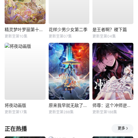
精灵梦叶罗丽第十一季（下）
花样少男少女第二季
是王者啊？稷下篇
更新至第10集
更新至第07集
更新至第04集
将夜动画版
原来我早就无敌了动态漫
师尊：这个冲师逆徒才不是圣子动态漫
更新至第17集
更新至第288集
更新至第188集
正在热播
更多